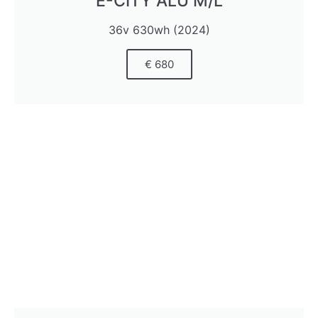
E-CITY ALU M/L
36v 630wh (2024)
€ 680